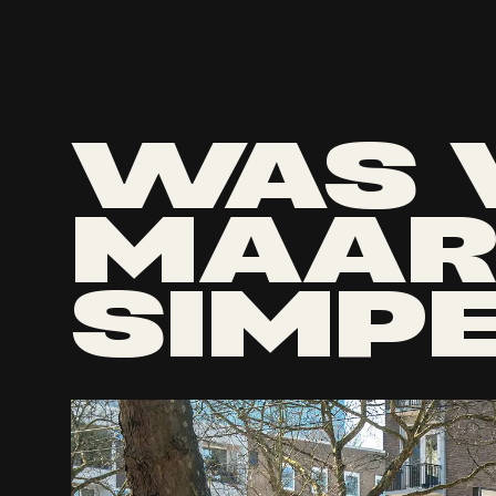
WAS 
MAAR
SIMP