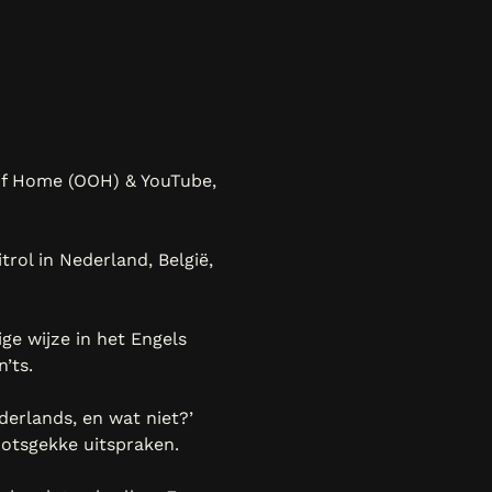
 of Home (OOH) & YouTube,
ol in Nederland, België,
ge wijze in het Engels
’ts.
derlands, en wat niet?’
notsgekke uitspraken.