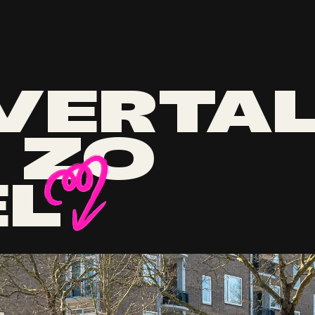
VERTA
 ZO
EL