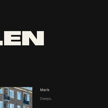
LEN
Merk
DeepL