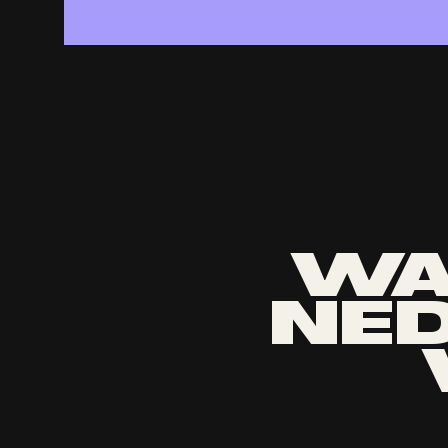
WA
NED