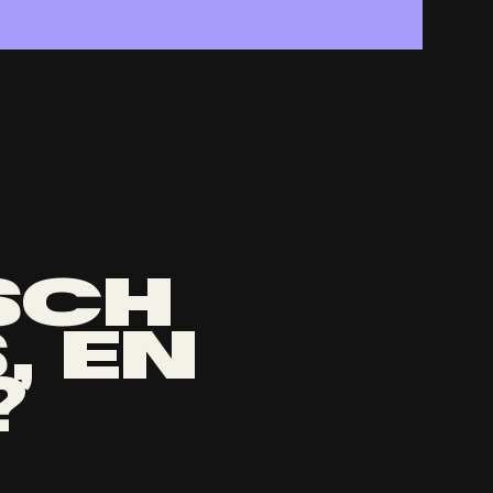
SCH
, EN
?