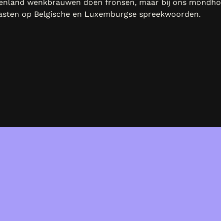
itenland wenkbrauwen doen fronsen, maar bij ons mondhoe
asten op Belgische en Luxemburgse spreekwoorden.