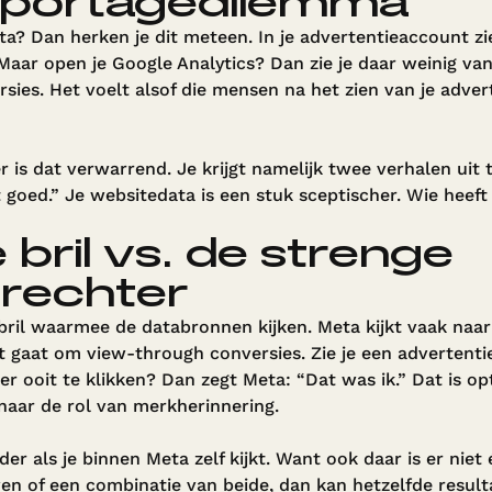
pportagedilemma
ta? Dan herken je dit meteen. In je advertentieaccount zie
aar open je Google Analytics? Dan zie je daar weinig van 
sies. Het voelt alsof die mensen na het zien van je adve
 is dat verwarrend. Je krijgt namelijk twee verhalen uit
 goed.” Je websitedata is een stuk sceptischer. Wie heeft 
 bril vs. de strenge
srechter
e bril waarmee de databronnen kijken. Meta kijkt vaak naa
het gaat om view-through conversies. Zie je een advertenti
er ooit te klikken? Dan zegt Meta: “Dat was ik.” Dat is op
t naar de rol van merkherinnering.
r als je binnen Meta zelf kijkt. Want ook daar is er niet 
en of een combinatie van beide, dan kan hetzelfde result