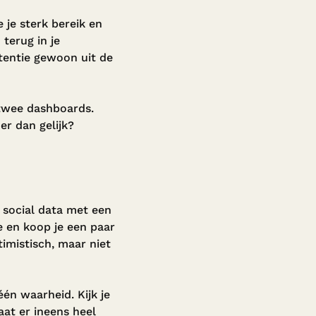
 je sterk bereik en
terug in je
rtentie gewoon uit de
 twee dashboards.
er dan gelijk?
r social data met een
e en koop je een paar
timistisch, maar niet
één waarheid. Kijk je
aat er ineens heel