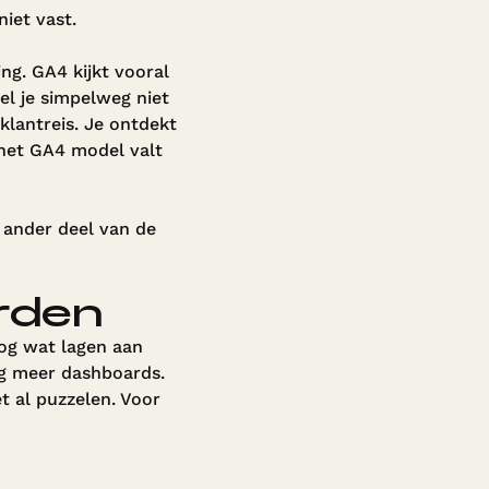
iet vast.
ng. GA4 kijkt vooral
el je simpelweg niet
klantreis. Je ontdekt
 het GA4 model valt
n ander deel van de
rden
nog wat lagen aan
og meer dashboards.
et al puzzelen. Voor