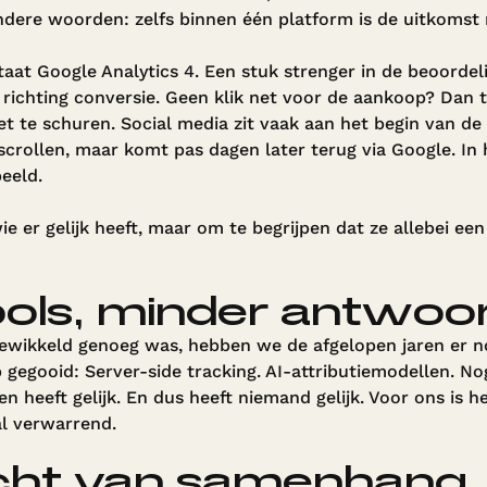
ndere woorden: zelfs binnen één platform is de uitkomst n
aat Google Analytics 4. Een stuk strenger in de beoordeli
e richting conversie. Geen klik net voor de aankoop? Dan t
t te schuren. Social media zit vaak aan het begin van de 
scrollen, maar komt pas dagen later terug via Google. In
beeld.
ie er gelijk heeft, maar om te begrijpen dat ze allebei ee
ools, minder antwoo
ngewikkeld genoeg was, hebben we de afgelopen jaren er 
 gegooid: Server-side tracking. AI-attributiemodellen. N
n heeft gelijk. En dus heeft niemand gelijk. Voor ons is h
al verwarrend.
cht van samenhang