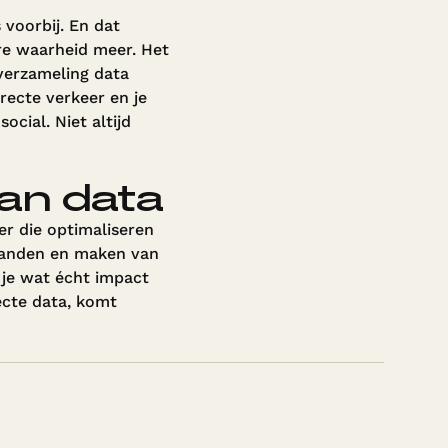
 voorbij. En dat
ure waarheid meer. Het
e verzameling data
irecte verkeer en je
ocial. Niet altijd
van data
er die optimaliseren
rbanden en maken van
p je wat écht impact
ecte data, komt