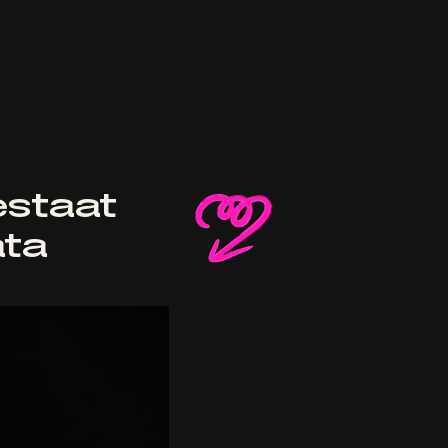
estaat
ata