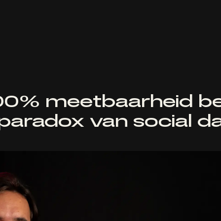
100% meetbaarheid b
 paradox van social d