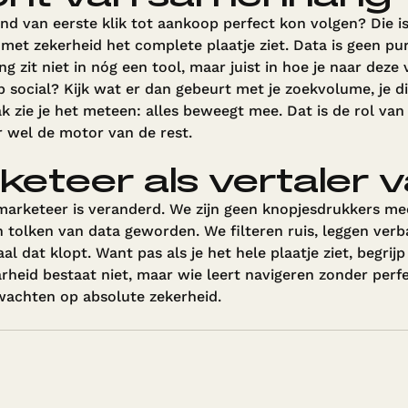
and van eerste klik tot aankoop perfect kon volgen? Die is
 met zekerheid het complete plaatje ziet. Data is geen p
ing zit niet in nóg een tool, maar juist in hoe je naar dez
op social? Kijk wat er dan gebeurt met je zoekvolume, je d
k zie je het meteen: alles beweegt mee. Dat is de rol van s
r wel de motor van de rest.
eteer als vertaler 
marketeer is veranderd. We zijn geen knopjesdrukkers me
jn tolken van data geworden. We filteren ruis, leggen ve
aal dat klopt. Want pas als je het hele plaatje ziet, begrij
heid bestaat niet, maar wie leert navigeren zonder perf
 wachten op absolute zekerheid.