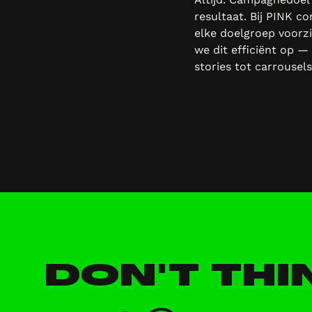
resultaat. Bij PINK 
elke doelgroep voorzi
we dit efficiënt op —
stories tot carrousel
DON'T THI