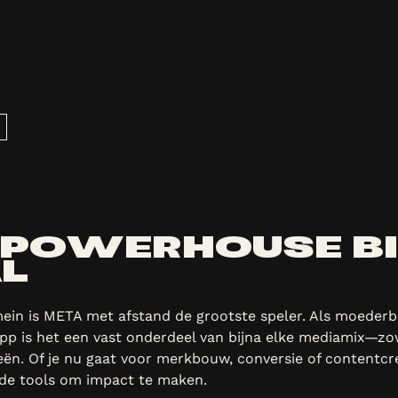
 POWERHOUSE B
L
ein is META met afstand de grootste speler. Als moederb
p is het een vast onderdeel van bijna elke mediamix—zo
eën. Of je nu gaat voor merkbouw, conversie of contentcr
 de tools om impact te maken.