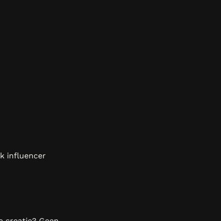
ok influencer
e creatie? Geen